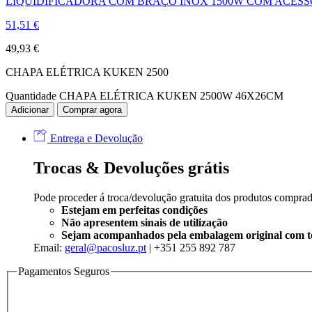
LIQUIDIFICADORA COM BRAÇO INOX 1500W COM ACES
51,51
€
49,93
€
CHAPA ELÉTRICA KUKEN 2500
Quantidade CHAPA ELÉTRICA KUKEN 2500W 46X26CM
Adicionar
Comprar agora
Entrega e Devolução
Trocas & Devoluções grátis
Pode proceder á troca/devolução gratuita dos produtos compra
Estejam em perfeitas condições
Não apresentem sinais de utilização
Sejam acompanhados pela embalagem original com tod
Email:
geral@pacosluz.pt
| +351 255 892 787
Pagamentos Seguros