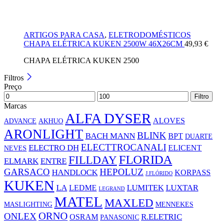
ARTIGOS PARA CASA
,
ELETRODOMÉSTICOS
CHAPA ELÉTRICA KUKEN 2500W 46X26CM
49,93
€
CHAPA ELÉTRICA KUKEN 2500
Filtros
Preço
Filtro
Marcas
ALFA DYSER
ALOVES
ADVANCE
AKHUO
ARONLIGHT
BLINK
BACH MANN
BPT
DUARTE
ELECTTROCANALI
ELECTRO DH
ELICENT
NEVES
FLORIDA
FILLDAY
ELMARK
ENTRE
GARSACO
HEPOLUZ
HANDLOCK
KORPASS
J.FLÓRIDO
KUKEN
LA
LUMITEK
LUXTAR
LEDME
LEGRAND
MATEL
MAXLED
MASLIGHTING
MENNEKES
ORNO
ONLEX
R.ELETRIC
OSRAM
PANASONIC