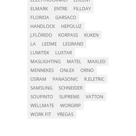
ELMARK
ENTRE
FILLDAY
FLORIDA
GARSACO
HANDLOCK
HEPOLUZ
J.FLÓRIDO
KORPASS
KUKEN
LA
LEDME
LEGRAND
LUMITEK
LUXTAR
MASLIGHTING
MATEL
MAXLED
MENNEKES
ONLEX
ORNO
OSRAM
PANASONIC
R.ELETRIC
SAMSUNG
SCHNEIDER
SOUPINTO
SUPREME
VATTON
WELLMATE
WORGRIP
WORK FIT
YREGAS