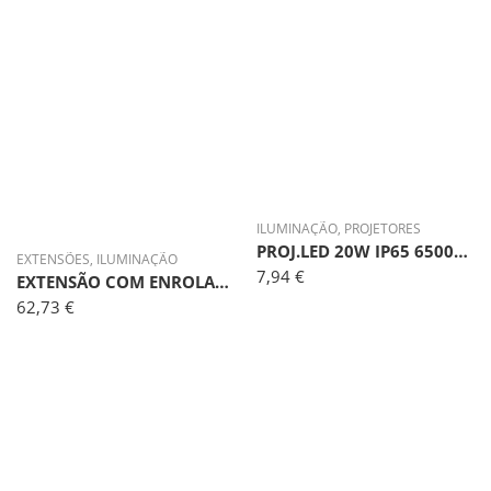
ILUMINAÇÃO
,
PROJETORES
PROJ.LED 20W IP65 6500K 120º PT
EXTENSÕES
,
ILUMINAÇÃO
7,94
€
EXTENSÃO COM ENROLADOR 25M 3G2.5MM
62,73
€