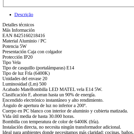
Descrição
Detalles técnicos
Más Información
EAN 8425160218416
Material Aluminio / PC
Potencia 5W
Presentación Caja con colgador
Protección IP20
Tipo Vela
Tipo de casquillo (portalámparas) E14
Tipo de luz Fría (6400K)
Unidades del envase 20
Luminosidad (Lm) 500
Acabado MateBombilla LED MATEL vela E14 5W.
Clasificación F, ahorran hasta un 90% de energía.
Encendido electrónico instantáneo y alto rendimiento.
Ángulo de apertura de luz no inferior a 200º.
Cuerpo en PC blanco con interior de aluminio y cubierta matizada.
Vida útil media de hasta 30.000 horas.
Bombilla con temperatura de color de 6400K (fría).
Instalación directa, no necesita ningún transformador adicional.
Ideal para ambientes donde necesitamos más claridad: cocinas, baños, 