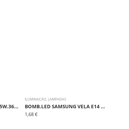
ILUMINAÇÃO
,
LAMPADAS
BOMB.LED TUBULAR E14 5W.360º FRIA
BOMB.LED SAMSUNG VELA E14 5W.FRIA
1,68
€