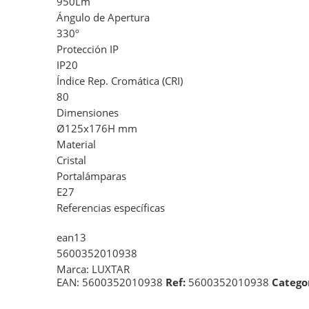
950Lm
Ángulo de Apertura
330º
Protección IP
IP20
Índice Rep. Cromática (CRI)
80
Dimensiones
Ø125x176H mm
Material
Cristal
Portalámparas
E27
Referencias específicas
ean13
5600352010938
Marca: LUXTAR
EAN:
5600352010938
Ref:
5600352010938
Categor