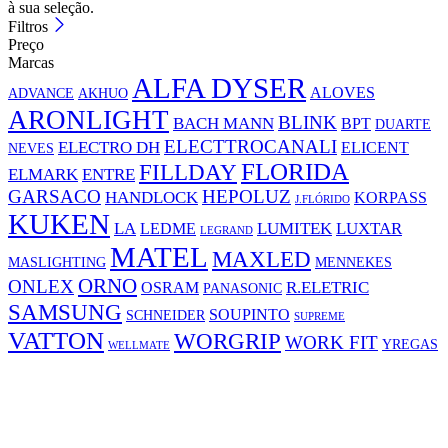
à sua seleção.
Filtros
Preço
Marcas
ALFA DYSER
ALOVES
ADVANCE
AKHUO
ARONLIGHT
BLINK
BACH MANN
BPT
DUARTE
ELECTTROCANALI
ELECTRO DH
ELICENT
NEVES
FLORIDA
FILLDAY
ELMARK
ENTRE
GARSACO
HEPOLUZ
HANDLOCK
KORPASS
J.FLÓRIDO
KUKEN
LA
LUMITEK
LUXTAR
LEDME
LEGRAND
MATEL
MAXLED
MASLIGHTING
MENNEKES
ORNO
ONLEX
R.ELETRIC
OSRAM
PANASONIC
SAMSUNG
SOUPINTO
SCHNEIDER
SUPREME
VATTON
WORGRIP
WORK FIT
YREGAS
WELLMATE