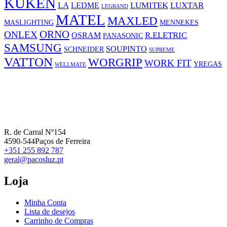
KUKEN
LA
LUMITEK
LUXTAR
LEDME
LEGRAND
MATEL
MAXLED
MASLIGHTING
MENNEKES
ORNO
ONLEX
R.ELETRIC
OSRAM
PANASONIC
SAMSUNG
SOUPINTO
SCHNEIDER
SUPREME
VATTON
WORGRIP
WORK FIT
YREGAS
WELLMATE
R. de Carral Nº154
4590-544Paços de Ferreira
+351 255 892 787
geral@pacosluz.pt
Loja
Minha Conta
Lista de desejos
Carrinho de Compras