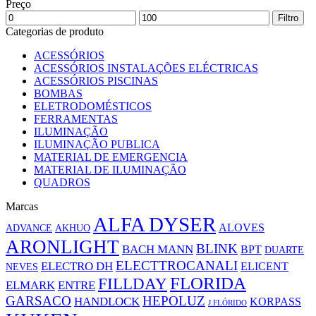
Preço
Filtro
Categorias de produto
ACESSÓRIOS
ACESSÓRIOS INSTALAÇÕES ELÉCTRICAS
ACESSÓRIOS PISCINAS
BOMBAS
ELETRODOMÉSTICOS
FERRAMENTAS
ILUMINAÇÃO
ILUMINAÇÃO PUBLICA
MATERIAL DE EMERGENCIA
MATERIAL DE ILUMINAÇÃO
QUADROS
Marcas
ALFA DYSER
ALOVES
ADVANCE
AKHUO
ARONLIGHT
BLINK
BACH MANN
BPT
DUARTE
ELECTTROCANALI
ELECTRO DH
ELICENT
NEVES
FLORIDA
FILLDAY
ELMARK
ENTRE
GARSACO
HEPOLUZ
HANDLOCK
KORPASS
J.FLÓRIDO