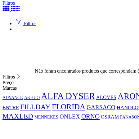
Filtros
Filtros
Não foram encontrados produtos que correspondam à 
Filtros
Preço
Marcas
ALFA DYSER
ARO
ALOVES
ADVANCE
AKHUO
FLORIDA
FILLDAY
GARSACO
ENTRE
HANDLO
MAXLED
ORNO
ONLEX
OSRAM
MENNEKES
PANASO